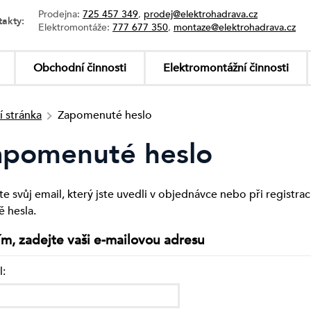
Prodejna:
725 457 349
,
prodej@elektrohadrava.cz
takty:
Elektromontáže:
777 677 350
,
montaze@elektrohadrava.cz
Obchodní činnosti
Elektromontážní činnosti
í stránka
Zapomenuté heslo
apomenuté heslo
te svůj email, který jste uvedli v objednávce nebo při registr
 hesla.
ím, zadejte vaši e-mailovou adresu
l: