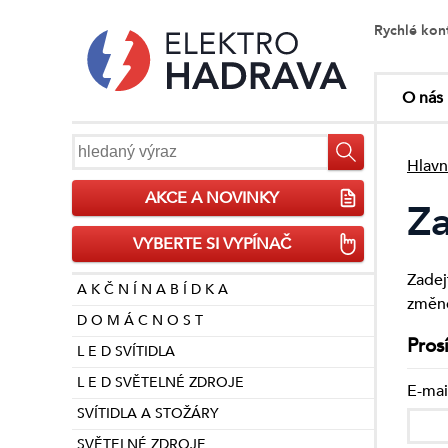
Rychlé kon
O nás
Hlavn
AKCE A NOVINKY
Z
VYBERTE SI VYPÍNAČ
Zadej
A K Č N Í N A B Í D K A
změně
D O M Á C N O S T
Pros
L E D SVÍTIDLA
L E D SVĚTELNÉ ZDROJE
E-mai
SVÍTIDLA A STOŽÁRY
SVĚTELNÉ ZDROJE