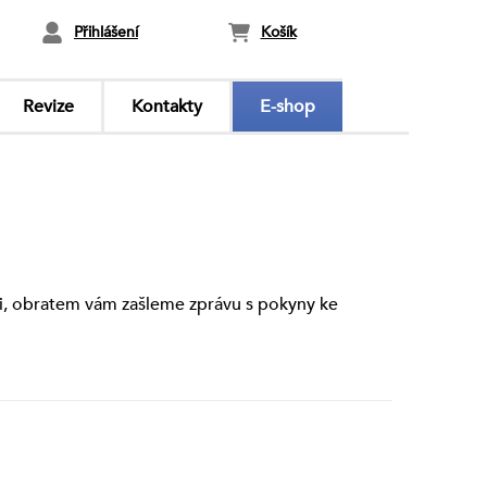
Přihlášení
Košík
Revize
Kontakty
E-shop
aci, obratem vám zašleme zprávu s pokyny ke